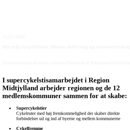
21.07.2026
Norddjurs-politiker: Bedre skiltning og sammenhængen
En humoristisk klumme i Avisen Danmark af Sebastian Dorset har s
I supercykelstisamarbejdet i Region
Midtjylland arbejder regionen og de 12
medlemskommuner sammen for at skabe:
Supercykelstier
Cykelruter med høj fremkommelighed der skaber direkte
forbindelser ud og ind af byerne og mellem kommunerne
Cykelfremme